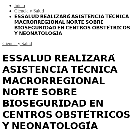
Inicio
Ciencia y Salud
𝗘𝗦𝗦𝗔𝗟𝗨𝗗 𝗥𝗘𝗔𝗟𝗜𝗭𝗔𝗥𝗔́ 𝗔𝗦𝗜𝗦𝗧𝗘𝗡𝗖𝗜𝗔 𝗧𝗘́𝗖𝗡𝗜𝗖𝗔
𝗠𝗔𝗖𝗥𝗢𝗥𝗥𝗘𝗚𝗜𝗢𝗡𝗔𝗟 𝗡𝗢𝗥𝗧𝗘 𝗦𝗢𝗕𝗥𝗘
𝗕𝗜𝗢𝗦𝗘𝗚𝗨𝗥𝗜𝗗𝗔𝗗 𝗘𝗡 𝗖𝗘𝗡𝗧𝗥𝗢𝗦 𝗢𝗕𝗦𝗧𝗘́𝗧𝗥𝗜𝗖𝗢𝗦
𝗬 𝗡𝗘𝗢𝗡𝗔𝗧𝗢𝗟𝗢𝗚𝗜́𝗔
Ciencia y Salud
𝗘𝗦𝗦𝗔𝗟𝗨𝗗 𝗥𝗘𝗔𝗟𝗜𝗭𝗔𝗥𝗔́
𝗔𝗦𝗜𝗦𝗧𝗘𝗡𝗖𝗜𝗔 𝗧𝗘́𝗖𝗡𝗜𝗖𝗔
𝗠𝗔𝗖𝗥𝗢𝗥𝗥𝗘𝗚𝗜𝗢𝗡𝗔𝗟
𝗡𝗢𝗥𝗧𝗘 𝗦𝗢𝗕𝗥𝗘
𝗕𝗜𝗢𝗦𝗘𝗚𝗨𝗥𝗜𝗗𝗔𝗗 𝗘𝗡
𝗖𝗘𝗡𝗧𝗥𝗢𝗦 𝗢𝗕𝗦𝗧𝗘́𝗧𝗥𝗜𝗖𝗢𝗦
𝗬 𝗡𝗘𝗢𝗡𝗔𝗧𝗢𝗟𝗢𝗚𝗜́𝗔