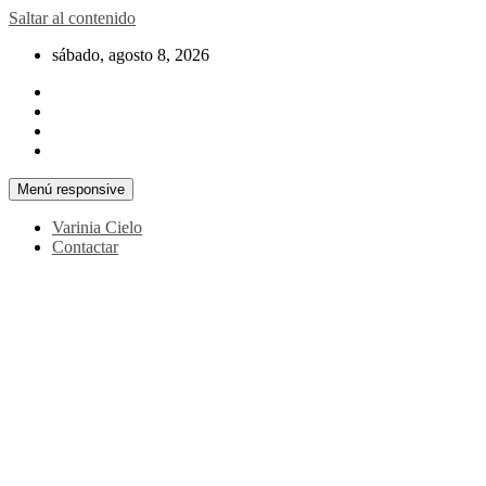
Saltar al contenido
sábado, agosto 8, 2026
Menú responsive
Varinia Cielo
Contactar
La noticia en tus manos
La Voz Perú