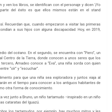
 ven los libros, se identifican con el personaje y dicen ‘¡Yo
s parte del éxito es que ellos mismos están en el stand
sí. Recuerdan que, cuando empezaron a visitar las primeras
escondían a sus hijos con alguna discapacidad. Hoy, en 2019,
dio del océano. En el segundo, se encuentra con “Piero”, un
 al Centro de la Tierra, donde conocen a unos seres que los
el tercero, Amadeo conoce a “Eva”, una niña sorda con quien
entre “oír” y “escuchar”.
imento para que una niña sea exploradora y juntos viaja al
jarán en el tiempo para conocer a los antiguos habitantes de
omo otra forma de conocimiento.
a vez junto a Bruno, un niño tartamudo –inspirado en un niño
las cataratas del Iguazú.
obre los tartamudos, por ejemplo, hay muchos mitos y les