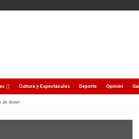
as
Cultura y Espectáculos
Deporte
Opinión
Ga
e de down.