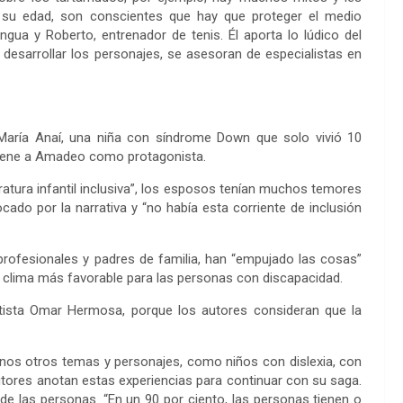
e su edad, son conscientes que hay que proteger el medio
gua y Roberto, entrenador de tenis. Él aporta lo lúdico del
a desarrollar los personajes, se asesoran de especialistas en
María Anaí, una niña con síndrome Down que solo vivió 10
 tiene a Amadeo como protagonista.
eratura infantil inclusiva”, los esposos tenían muchos temores
do por la narrativa y “no había esta corriente de inclusión
profesionales y padres de familia, han “empujado las cosas”
 clima más favorable para las personas con discapacidad.
tista Omar Hermosa, porque los autores consideran que la
.
nos otros temas y personajes, como niños con dislexia, con
utores anotan estas experiencias para continuar con su saga.
 de las personas. “En un 90 por ciento, las personas tienen o