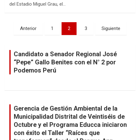
del Estadio Miguel Grau, el…
Paginación
Anterior
1
2
3
Siguiente
de
entradas
Candidato a Senador Regional José
“Pepe” Gallo Benites con el N° 2 por
Podemos Perú
Gerencia de Gestión Ambiental de la
Municipalidad Distrital de Veintiséis de
Octubre y el Programa Educca iniciaron
con éxito el Taller “Raíces que