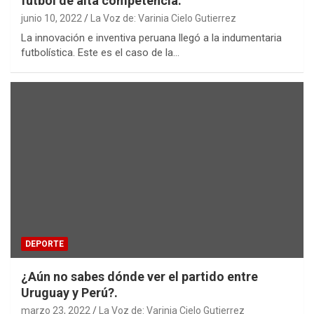
fútbol de alta competencia.
junio 10, 2022
La Voz de: Varinia Cielo Gutierrez
La innovación e inventiva peruana llegó a la indumentaria
futbolística. Este es el caso de la…
DEPORTE
¿Aún no sabes dónde ver el partido entre
Uruguay y Perú?.
marzo 23, 2022
La Voz de: Varinia Cielo Gutierrez