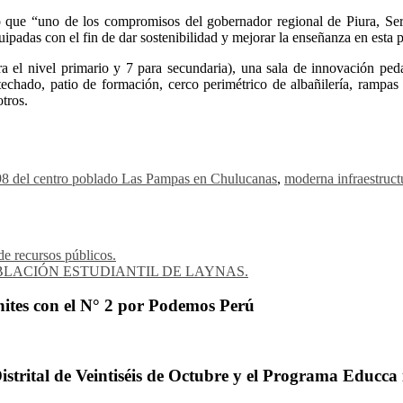
tó que “uno de los compromisos del gobernador regional de Piura, Serv
padas con el fin de dar sostenibilidad y mejorar la enseñanza en esta pa
el nivel primario y 7 para secundaria), una sala de innovación pedagó
 techado, patio de formación, cerco perimétrico de albañilería, rampa
otros.
 298 del centro poblado Las Pampas en Chulucanas
,
moderna infraestruct
e recursos públicos.
LACIÓN ESTUDIANTIL DE LAYNAS.
ites con el N° 2 por Podemos Perú
trital de Veintiséis de Octubre y el Programa Educca 