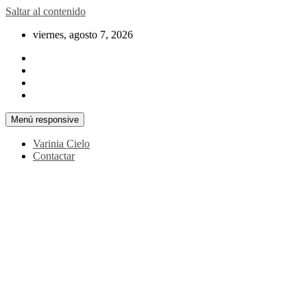
Saltar al contenido
viernes, agosto 7, 2026
Menú responsive
Varinia Cielo
Contactar
La noticia en tus manos
La Voz Perú