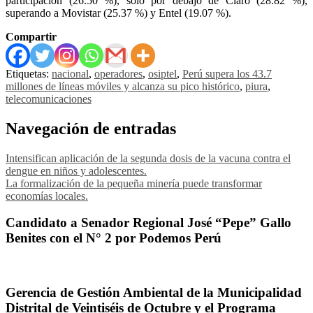
participación (26.50 %), solo por debajo de Claro (28.82 %),
superando a Movistar (25.37 %) y Entel (19.07 %).
Compartir
Etiquetas:
nacional
,
operadores
,
osiptel
,
Perú supera los 43.7
millones de líneas móviles y alcanza su pico histórico
,
piura
,
telecomunicaciones
Navegación de entradas
Intensifican aplicación de la segunda dosis de la vacuna contra el
dengue en niños y adolescentes.
La formalización de la pequeña minería puede transformar
economías locales.
Candidato a Senador Regional José “Pepe” Gallo
Benites con el N° 2 por Podemos Perú
Gerencia de Gestión Ambiental de la Municipalidad
Distrital de Veintiséis de Octubre y el Programa