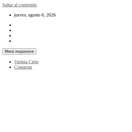
Saltar al contenido
jueves, agosto 6, 2026
Menú responsive
Varinia Cielo
Contactar
La noticia en tus manos
La Voz Perú