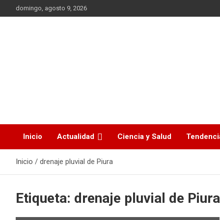
Saltar
domingo, agosto 9, 2026
al
contenido
La noticia en tus manos
La Voz Perú
Inicio
Actualidad
Ciencia y Salud
Tendenci
Inicio
drenaje pluvial de Piura
Etiqueta:
drenaje pluvial de Piura