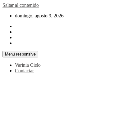
Saltar al contenido
domingo, agosto 9, 2026
Menú responsive
Varinia Cielo
Contactar
La noticia en tus manos
La Voz Perú