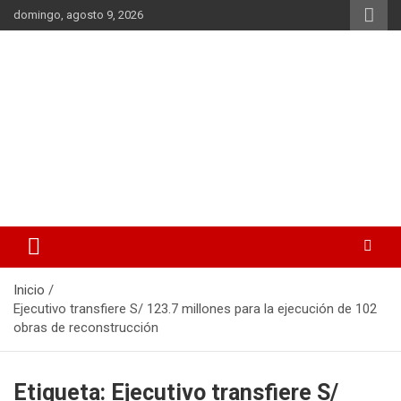
Saltar
domingo, agosto 9, 2026
al
contenido
La noticia en tus manos
La Voz Perú
Inicio
Ejecutivo transfiere S/ 123.7 millones para la ejecución de 102
obras de reconstrucción
Etiqueta:
Ejecutivo transfiere S/