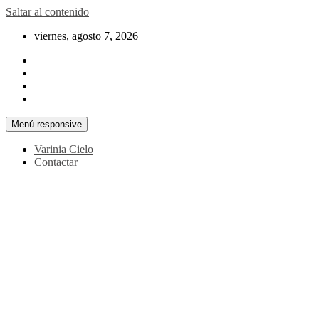
Saltar al contenido
viernes, agosto 7, 2026
Menú responsive
Varinia Cielo
Contactar
La noticia en tus manos
La Voz Perú