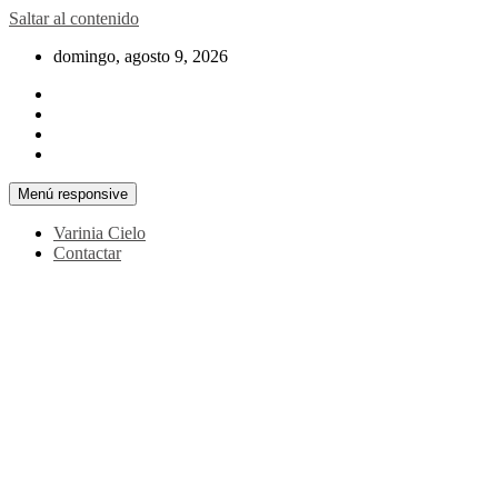
Saltar al contenido
domingo, agosto 9, 2026
Menú responsive
Varinia Cielo
Contactar
La noticia en tus manos
La Voz Perú