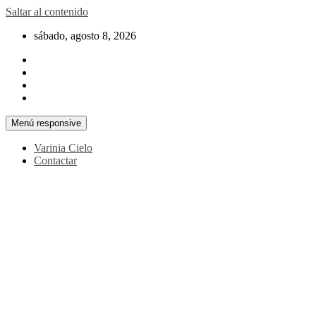
Saltar al contenido
sábado, agosto 8, 2026
Menú responsive
Varinia Cielo
Contactar
La noticia en tus manos
La Voz Perú