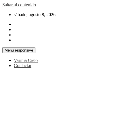
Saltar al contenido
sábado, agosto 8, 2026
Menú responsive
Varinia Cielo
Contactar
La noticia en tus manos
La Voz Perú