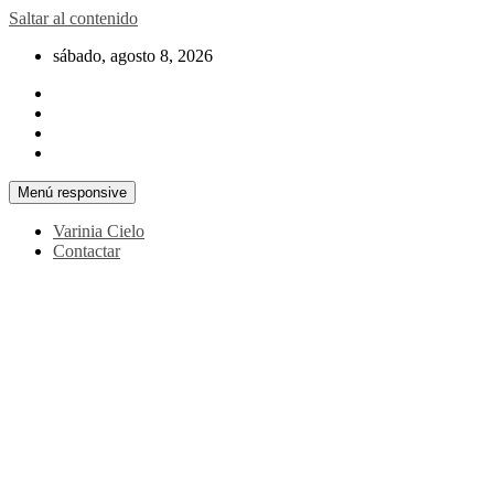
Saltar al contenido
sábado, agosto 8, 2026
Menú responsive
Varinia Cielo
Contactar
La noticia en tus manos
La Voz Perú