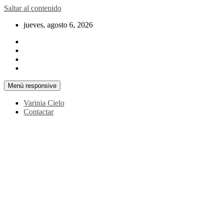
Saltar al contenido
jueves, agosto 6, 2026
Menú responsive
Varinia Cielo
Contactar
La noticia en tus manos
La Voz Perú