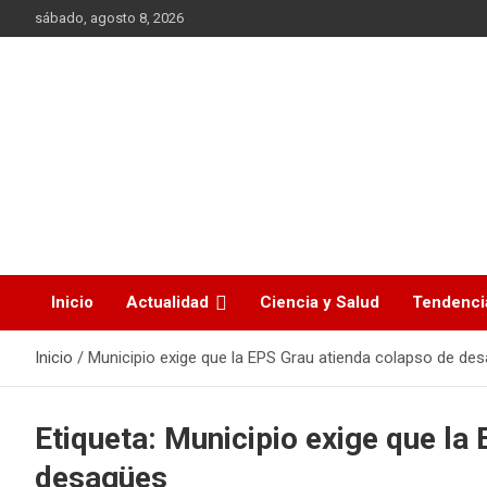
Saltar
sábado, agosto 8, 2026
al
contenido
La noticia en tus manos
La Voz Perú
Inicio
Actualidad
Ciencia y Salud
Tendenci
Inicio
Municipio exige que la EPS Grau atienda colapso de de
Etiqueta:
Municipio exige que la
desagües