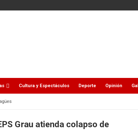
as
Cultura y Espectáculos
Deporte
Opinión
Ga
sagües
 EPS Grau atienda colapso de