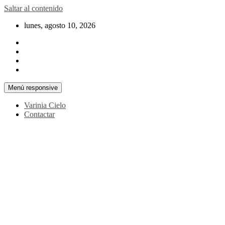
Saltar al contenido
lunes, agosto 10, 2026
Menú responsive
Varinia Cielo
Contactar
La noticia en tus manos
La Voz Perú