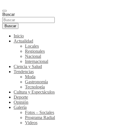
Buscar
Buscar
Inicio
Actualidad
Locales
Regionales
Nacional
Internacional
Ciencia y Salud
Tendencias
Moda
Gastronomía
Tecnología
Cultura y Espectáculos
Deporte
Opinión
Galería
Fotos – Sociales
Programa Radial
Videos