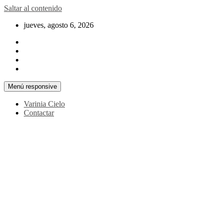
Saltar al contenido
jueves, agosto 6, 2026
Menú responsive
Varinia Cielo
Contactar
La noticia en tus manos
La Voz Perú