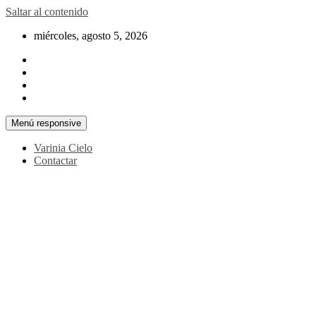
Saltar al contenido
miércoles, agosto 5, 2026
Menú responsive
Varinia Cielo
Contactar
La noticia en tus manos
La Voz Perú