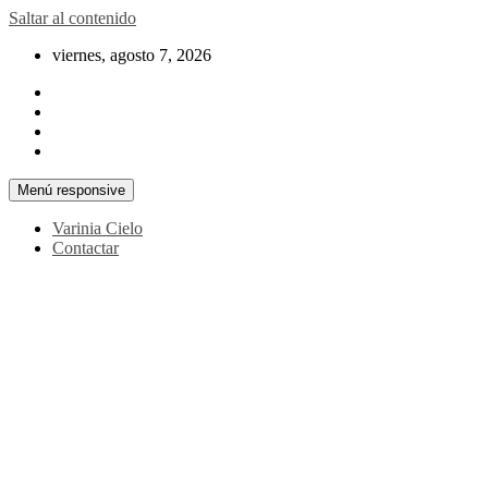
Saltar al contenido
viernes, agosto 7, 2026
Menú responsive
Varinia Cielo
Contactar
La noticia en tus manos
La Voz Perú