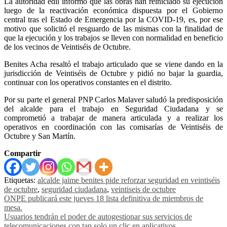
La autoridad edil informó que las obras han reiniciado su ejecución
luego de la reactivación económica dispuesta por el Gobierno
central tras el Estado de Emergencia por la COVID-19, es, por ese
motivo que solicitó el resguardo de las mismas con la finalidad de
que la ejecución y los trabajos se lleven con normalidad en beneficio
de los vecinos de Veintiséis de Octubre.
Benites Acha resaltó el trabajo articulado que se viene dando en la
jurisdicción de Veintiséis de Octubre y pidió no bajar la guardia,
continuar con los operativos constantes en el distrito.
Por su parte el general PNP Carlos Malaver saludó la predisposición
del alcalde para el trabajo en Seguridad Ciudadana y se
comprometió a trabajar de manera articulada y a realizar los
operativos en coordinación con las comisarías de Veintiséis de
Octubre y San Martín.
Compartir
Etiquetas:
alcalde jaime benites pide reforzar seguridad en veintiséis
de octubre
,
seguridad ciudadana
,
veintiseis de octubre
Navegación
ONPE publicará este jueves 18 lista definitiva de miembros de
mesa.
de
Usuarios tendrán el poder de autogestionar sus servicios de
telecomunicaciones con tan solo un clic en aplicativos.