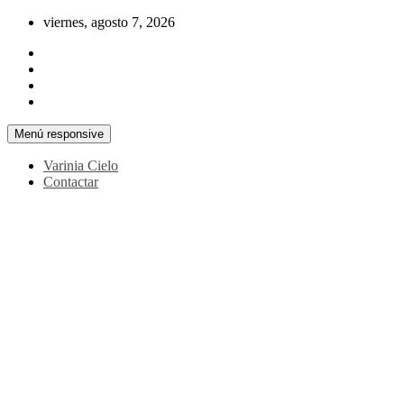
Saltar
viernes, agosto 7, 2026
al
contenido
Menú responsive
Varinia Cielo
Contactar
La noticia en tus manos
La Voz Perú