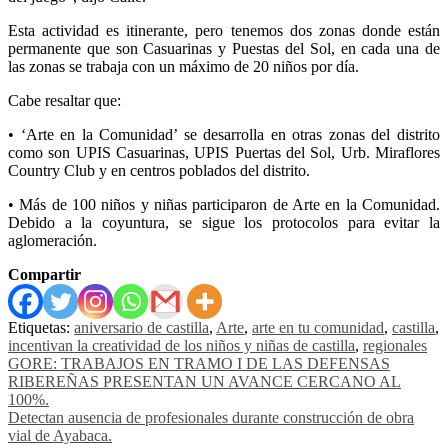
Esta actividad es itinerante, pero tenemos dos zonas donde están
permanente que son Casuarinas y Puestas del Sol, en cada una de
las zonas se trabaja con un máximo de 20 niños por día.
Cabe resaltar que:
• ‘Arte en la Comunidad’ se desarrolla en otras zonas del distrito
como son UPIS Casuarinas, UPIS Puertas del Sol, Urb. Miraflores
Country Club y en centros poblados del distrito.
• Más de 100 niños y niñas participaron de Arte en la Comunidad.
Debido a la coyuntura, se sigue los protocolos para evitar la
aglomeración.
Compartir
Etiquetas:
aniversario de castilla
,
Arte
,
arte en tu comunidad
,
castilla
,
incentivan la creatividad de los niños y niñas de castilla
,
regionales
Navegación
GORE: TRABAJOS EN TRAMO I DE LAS DEFENSAS
RIBEREÑAS PRESENTAN UN AVANCE CERCANO AL
de
100%.
entradas
Detectan ausencia de profesionales durante construcción de obra
vial de Ayabaca.