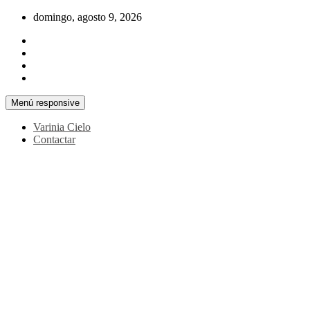
Saltar
domingo, agosto 9, 2026
al
contenido
Menú responsive
Varinia Cielo
Contactar
La noticia en tus manos
La Voz Perú