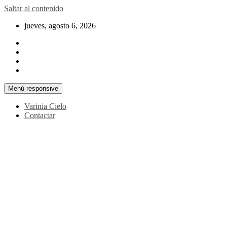
Saltar al contenido
jueves, agosto 6, 2026
Menú responsive
Varinia Cielo
Contactar
La noticia en tus manos
La Voz Perú