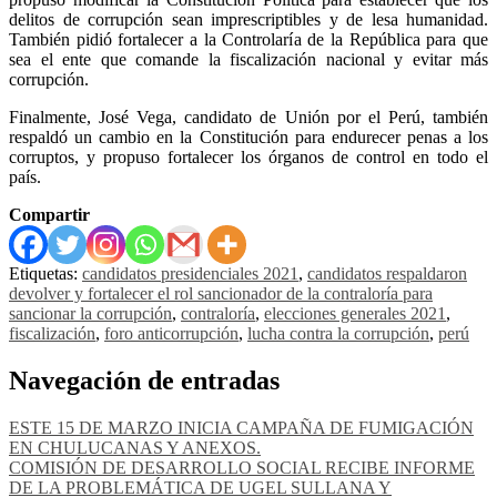
delitos de corrupción sean imprescriptibles y de lesa humanidad.
También pidió fortalecer a la Controlaría de la República para que
sea el ente que comande la fiscalización nacional y evitar más
corrupción.
Finalmente, José Vega, candidato de Unión por el Perú, también
respaldó un cambio en la Constitución para endurecer penas a los
corruptos, y propuso fortalecer los órganos de control en todo el
país.
Compartir
Etiquetas:
candidatos presidenciales 2021
,
candidatos respaldaron
devolver y fortalecer el rol sancionador de la contraloría para
sancionar la corrupción
,
contraloría
,
elecciones generales 2021
,
fiscalización
,
foro anticorrupción
,
lucha contra la corrupción
,
perú
Navegación de entradas
ESTE 15 DE MARZO INICIA CAMPAÑA DE FUMIGACIÓN
EN CHULUCANAS Y ANEXOS.
COMISIÓN DE DESARROLLO SOCIAL RECIBE INFORME
DE LA PROBLEMÁTICA DE UGEL SULLANA Y