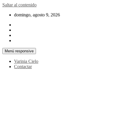
Saltar al contenido
domingo, agosto 9, 2026
Menú responsive
Varinia Cielo
Contactar
La noticia en tus manos
La Voz Perú