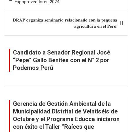
de
Expoproveedores 2024.
entradas
𝐃𝐑𝐀𝐏 𝐨𝐫𝐠𝐚𝐧𝐢𝐳𝐚 𝐬𝐞𝐦𝐢𝐧𝐚𝐫𝐢𝐨 𝐫𝐞𝐥𝐚𝐜𝐢𝐨𝐧𝐚𝐝𝐨 𝐜𝐨𝐧 𝐥𝐚 𝐩𝐞𝐪𝐮𝐞𝐧̃𝐚
𝐚𝐠𝐫𝐢𝐜𝐮𝐥𝐭𝐮𝐫𝐚 𝐞𝐧 𝐞𝐥 𝐏𝐞𝐫𝐮́.
Candidato a Senador Regional José
“Pepe” Gallo Benites con el N° 2 por
Podemos Perú
Gerencia de Gestión Ambiental de la
Municipalidad Distrital de Veintiséis de
Octubre y el Programa Educca iniciaron
con éxito el Taller “Raíces que