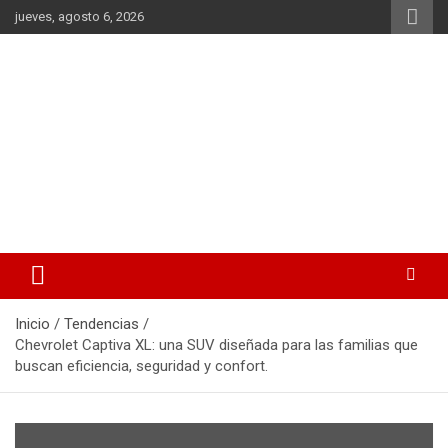
Saltar
jueves, agosto 6, 2026
al
contenido
La noticia en tus manos
La Voz Perú
Inicio
Tendencias
Chevrolet Captiva XL: una SUV diseñada para las familias que
buscan eficiencia, seguridad y confort.