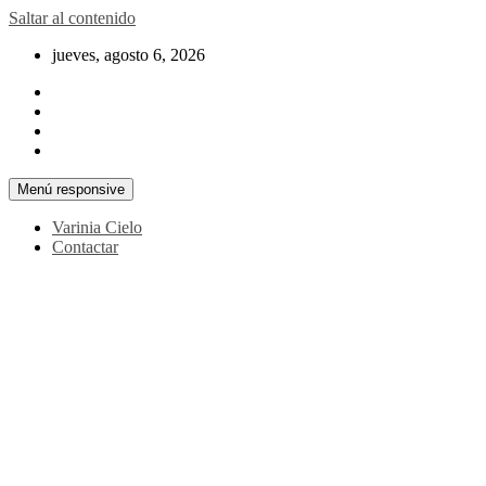
Saltar al contenido
jueves, agosto 6, 2026
Menú responsive
Varinia Cielo
Contactar
La noticia en tus manos
La Voz Perú