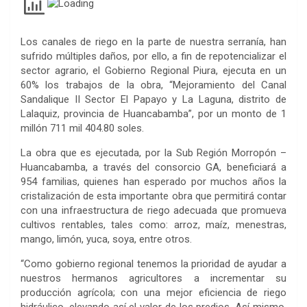
Los canales de riego en la parte de nuestra serranía, han
sufrido múltiples daños, por ello, a fin de repotencializar el
sector agrario, el Gobierno Regional Piura, ejecuta en un
60% los trabajos de la obra, “Mejoramiento del Canal
Sandalique II Sector El Papayo y La Laguna, distrito de
Lalaquiz, provincia de Huancabamba”, por un monto de 1
millón 711 mil 404.80 soles.
La obra que es ejecutada, por la Sub Región Morropón –
Huancabamba, a través del consorcio GA, beneficiará a
954 familias, quienes han esperado por muchos años la
cristalización de esta importante obra que permitirá contar
con una infraestructura de riego adecuada que promueva
cultivos rentables, tales como: arroz, maíz, menestras,
mango, limón, yuca, soya, entre otros.
“Como gobierno regional tenemos la prioridad de ayudar a
nuestros hermanos agricultores a incrementar su
producción agrícola; con una mejor eficiencia de riego
hidráulico, elevando así el valor de los predios. Así mismo,