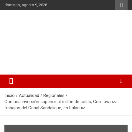
Saltar
domingo, agosto 9, 2026
al
contenido
La noticia en tus manos
La Voz Perú
Inicio
Actualidad
Regionales
Con una inversión superior al millón de soles, Gore avanza
trabajos del Canal Sandalique, en Lalaquiz.