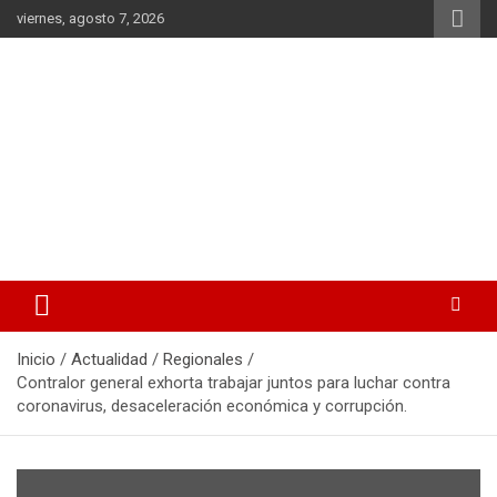
Saltar
viernes, agosto 7, 2026
al
contenido
La noticia en tus manos
La Voz Perú
Inicio
Actualidad
Regionales
Contralor general exhorta trabajar juntos para luchar contra
coronavirus, desaceleración económica y corrupción.