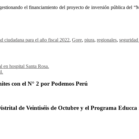
gestionando el financiamiento del proyecto de inversión pública del “
ad ciudadana para el año fiscal 2022
,
Gore
,
piura
,
regionales
,
seguridad
l en hospital Santa Rosa.
l.
ites con el N° 2 por Podemos Perú
trital de Veintiséis de Octubre y el Programa Educca 