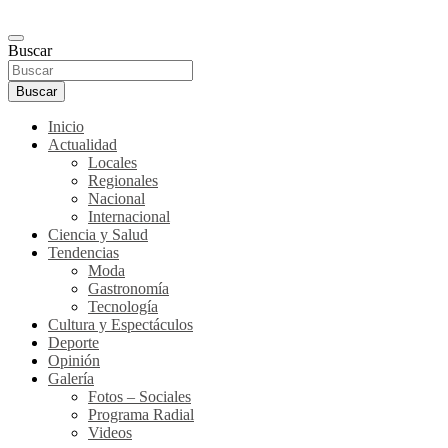
Buscar
Buscar
Inicio
Actualidad
Locales
Regionales
Nacional
Internacional
Ciencia y Salud
Tendencias
Moda
Gastronomía
Tecnología
Cultura y Espectáculos
Deporte
Opinión
Galería
Fotos – Sociales
Programa Radial
Videos