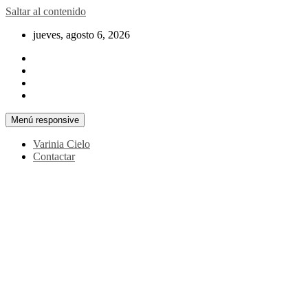
Saltar al contenido
jueves, agosto 6, 2026
Menú responsive
Varinia Cielo
Contactar
La noticia en tus manos
La Voz Perú