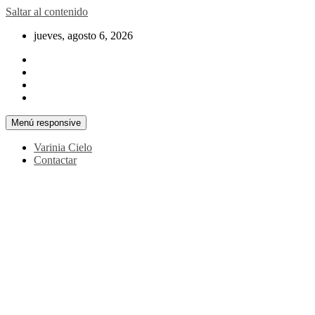
Saltar al contenido
jueves, agosto 6, 2026
Menú responsive
Varinia Cielo
Contactar
La noticia en tus manos
La Voz Perú