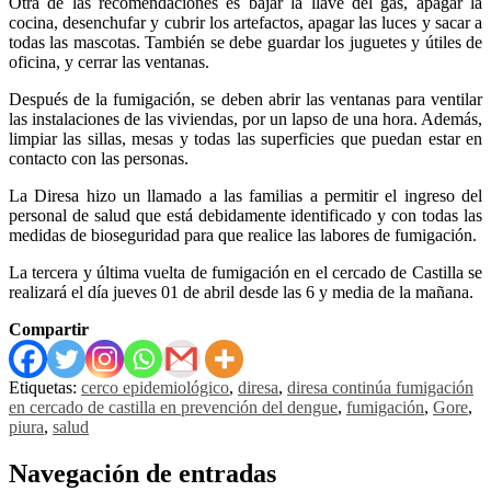
Otra de las recomendaciones es bajar la llave del gas, apagar la
cocina, desenchufar y cubrir los artefactos, apagar las luces y sacar a
todas las mascotas. También se debe guardar los juguetes y útiles de
oficina, y cerrar las ventanas.
Después de la fumigación, se deben abrir las ventanas para ventilar
las instalaciones de las viviendas, por un lapso de una hora. Además,
limpiar las sillas, mesas y todas las superficies que puedan estar en
contacto con las personas.
La Diresa hizo un llamado a las familias a permitir el ingreso del
personal de salud que está debidamente identificado y con todas las
medidas de bioseguridad para que realice las labores de fumigación.
La tercera y última vuelta de fumigación en el cercado de Castilla se
realizará el día jueves 01 de abril desde las 6 y media de la mañana.
Compartir
Etiquetas:
cerco epidemiológico
,
diresa
,
diresa continúa fumigación
en cercado de castilla en prevención del dengue
,
fumigación
,
Gore
,
piura
,
salud
Navegación de entradas