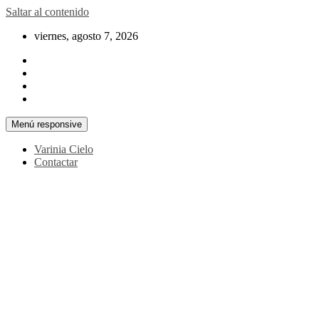
Saltar al contenido
viernes, agosto 7, 2026
Menú responsive
Varinia Cielo
Contactar
La noticia en tus manos
La Voz Perú