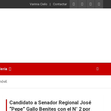
Varinia Cielo
Contactar
lería
óvil.
Candidato a Senador Regional José
“Pepe” Gallo Benites con el N° 2 por