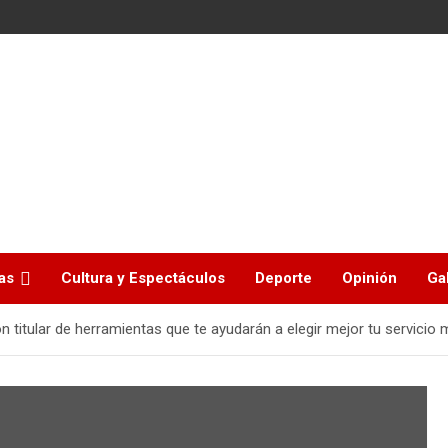
as
Cultura y Espectáculos
Deporte
Opinión
Ga
ón titular de herramientas que te ayudarán a elegir mejor tu servicio m