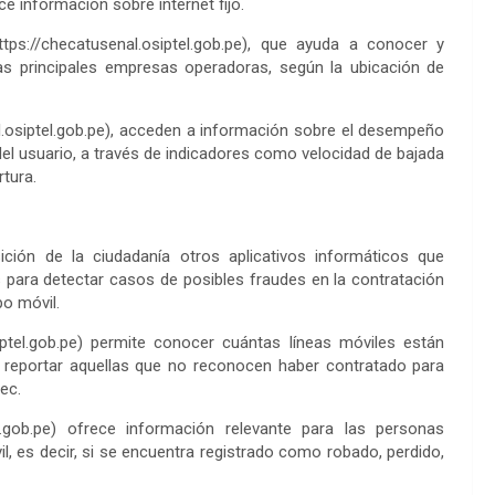
 información sobre internet fijo.
ps://checatusenal.osiptel.gob.pe), que ayuda a conocer y
las principales empresas operadoras, según la ubicación de
il.osiptel.gob.pe), acceden a información sobre el desempeño
 del usuario, a través de indicadores como velocidad de bajada
rtura.
ción de la ciudadanía otros aplicativos informáticos que
 para detectar casos de posibles fraudes en la contratación
po móvil.
iptel.gob.pe) permite conocer cuántas líneas móviles están
a reportar aquellas que no reconocen haber contratado para
iec.
l.gob.pe) ofrece información relevante para las personas
, es decir, si se encuentra registrado como robado, perdido,