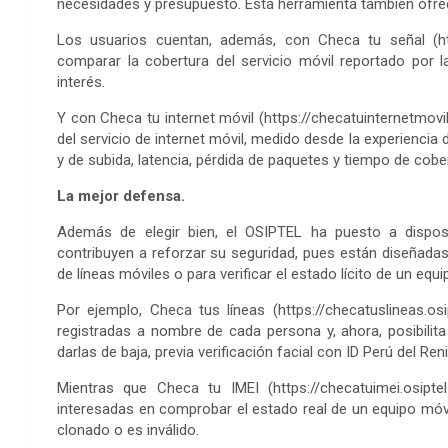
necesidades y presupuesto. Esta herramienta también ofrece
Los usuarios cuentan, además, con Checa tu señal (htt
comparar la cobertura del servicio móvil reportado por 
interés.
Y con Checa tu internet móvil (https://checatuinternetmov
del servicio de internet móvil, medido desde la experiencia
y de subida, latencia, pérdida de paquetes y tiempo de cobe
La mejor defensa.
Además de elegir bien, el OSIPTEL ha puesto a disposi
contribuyen a reforzar su seguridad, pues están diseñadas
de líneas móviles o para verificar el estado lícito de un equi
Por ejemplo, Checa tus líneas (https://checatuslineas.os
registradas a nombre de cada persona y, ahora, posibilit
darlas de baja, previa verificación facial con ID Perú del Ren
Mientras que Checa tu IMEI (https://checatuimei.osipte
interesadas en comprobar el estado real de un equipo móvil
clonado o es inválido.