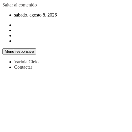
Saltar al contenido
sábado, agosto 8, 2026
Menú responsive
Varinia Cielo
Contactar
La noticia en tus manos
La Voz Perú