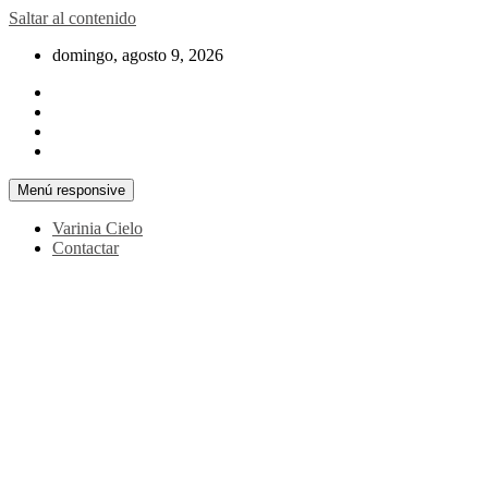
Saltar al contenido
domingo, agosto 9, 2026
Menú responsive
Varinia Cielo
Contactar
La noticia en tus manos
La Voz Perú