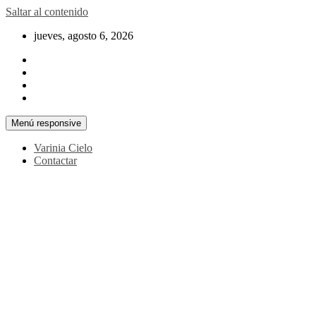
Saltar al contenido
jueves, agosto 6, 2026
Menú responsive
Varinia Cielo
Contactar
La noticia en tus manos
La Voz Perú