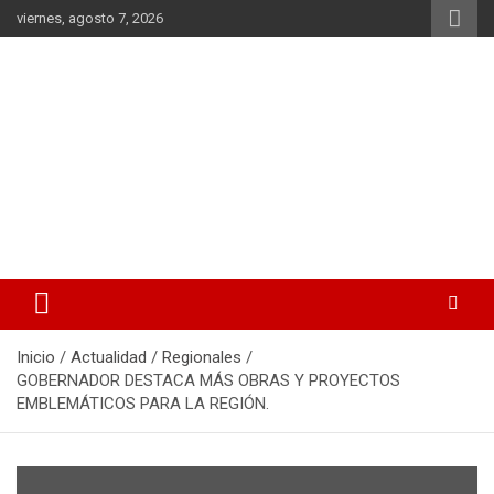
Saltar
viernes, agosto 7, 2026
al
contenido
La noticia en tus manos
La Voz Perú
Inicio
Actualidad
Regionales
GOBERNADOR DESTACA MÁS OBRAS Y PROYECTOS
EMBLEMÁTICOS PARA LA REGIÓN.