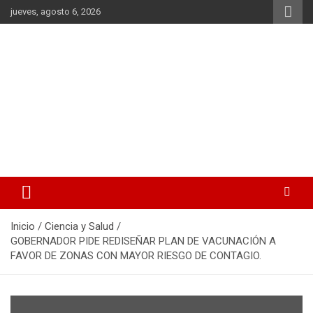
Saltar
jueves, agosto 6, 2026
al
contenido
La noticia en tus manos
La Voz Perú
Inicio
Ciencia y Salud
GOBERNADOR PIDE REDISEÑAR PLAN DE VACUNACIÓN A
FAVOR DE ZONAS CON MAYOR RIESGO DE CONTAGIO.