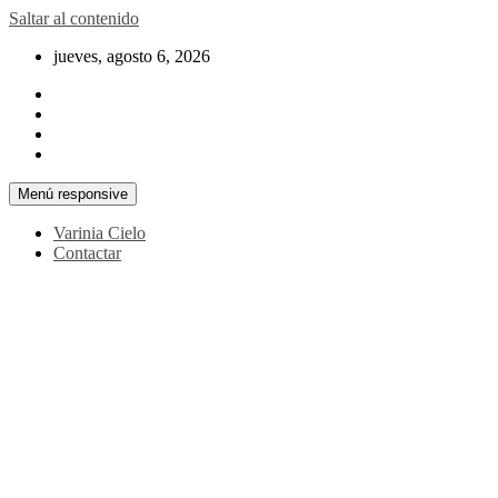
Saltar al contenido
jueves, agosto 6, 2026
Menú responsive
Varinia Cielo
Contactar
La noticia en tus manos
La Voz Perú