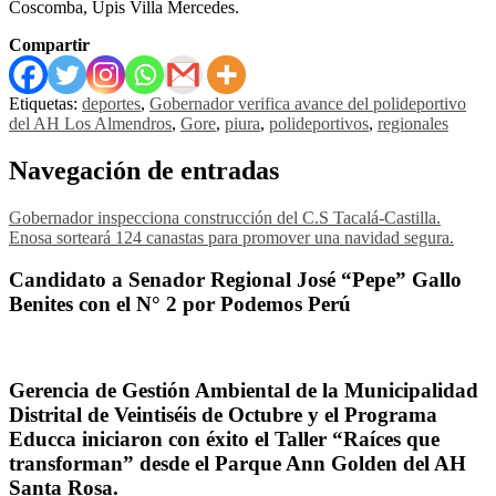
Coscomba, Upis Villa Mercedes.
Compartir
Etiquetas:
deportes
,
Gobernador verifica avance del polideportivo
del AH Los Almendros
,
Gore
,
piura
,
polideportivos
,
regionales
Navegación de entradas
Gobernador inspecciona construcción del C.S Tacalá-Castilla.
Enosa sorteará 124 canastas para promover una navidad segura.
Candidato a Senador Regional José “Pepe” Gallo
Benites con el N° 2 por Podemos Perú
Gerencia de Gestión Ambiental de la Municipalidad
Distrital de Veintiséis de Octubre y el Programa
Educca iniciaron con éxito el Taller “Raíces que
transforman” desde el Parque Ann Golden del AH
Santa Rosa.