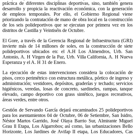
práctica de diferentes disciplinas deportivas, sino, también genera
desarrollo y propicia la reactivación económica, con la generación
de empleos temporales. Por ello, el Gobierno Regional viene
priorizando la contratación de mano de obra local en la construcción
de los seis polideportivos que se ejecutan por primera vez en los
distritos de Castilla y Veintiséis de Octubre.
El Gore, a través de la Gerencia Regional de Infraestructura (GRI)
invierte más de 14 millones de soles, en la construcción de siete
polideportivos ubicados en: el A.H Los Almendros, Urb. San
Antonio, A. H Virgen de la Paz, Urb. Villa California, A. H Nueva
Esperanza y el A. H 31 de Enero.
La ejecución de estas intervenciones considera la colocación de
pisos, cerco perimétrico con estructura metálica, pórtico de ingreso y
administración; vestidores, depósitos, graderías y techado; servicios
higiénicos, veredas, losas de concreto, sardineles, rampas, tanque
elevado, campo deportivo con grass sintético, juegos recreativos,
áreas verdes, entre otros.
Gestión de Servando García dejará encaminados 25 polideportivos
para los asentamientos 04 de Octubre, 06 de Setiembre, San Isidro,
Néstor Martos Garrido, José Olaya Barrio Sur, Almirante Miguel
Grau ll Etapa, Los Algarrobos; así como, las urbanizaciones Bello
Horizonte, Los Jardines de Avifap II etapa, Los Educadores, Cas