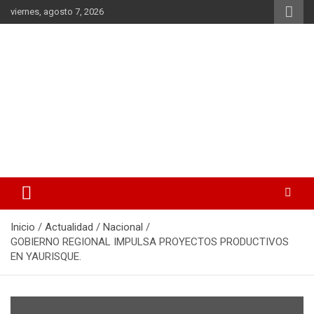
Saltar
viernes, agosto 7, 2026
al
contenido
La noticia en tus manos
La Voz Perú
Inicio
Actualidad
Nacional
GOBIERNO REGIONAL IMPULSA PROYECTOS PRODUCTIVOS
EN YAURISQUE.