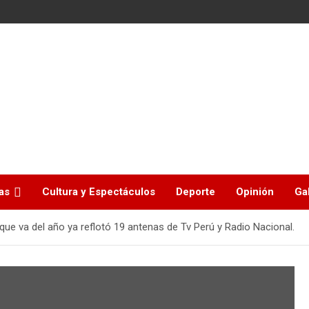
as
Cultura y Espectáculos
Deporte
Opinión
Ga
que va del año ya reflotó 19 antenas de Tv Perú y Radio Nacional.