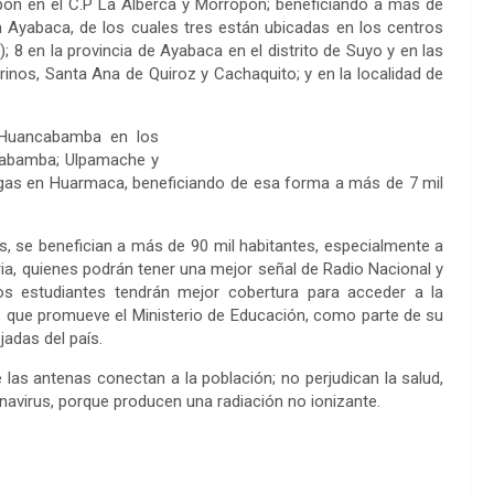
pón en el C.P La Alberca y Morropón; beneficiando a más de
 Ayabaca, de los cuales tres están ubicadas en los centros
8 en la provincia de Ayabaca en el distrito de Suyo y en las
inos, Santa Ana de Quiroz y Cachaquito; y en la localidad de
 Huancabamba en los
ncabamba; Ulpamache y
ingas en Huarmaca, beneficiando de esa forma a más de 7 mil
, se benefician a más de 90 mil habitantes, especialmente a
daria, quienes podrán tener una mejor señal de Radio Nacional y
os estudiantes tendrán mejor cobertura para acceder a la
, que promueve el Ministerio de Educación, como parte de su
jadas del país.
 las antenas conectan a la población; no perjudican la salud,
avirus, porque producen una radiación no ionizante.