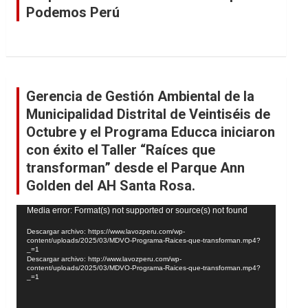
Podemos Perú
Gerencia de Gestión Ambiental de la
Municipalidad Distrital de Veintiséis de
Octubre y el Programa Educca iniciaron
con éxito el Taller “Raíces que
transforman” desde el Parque Ann
Golden del AH Santa Rosa.
Reproductor
Media error: Format(s) not supported or source(s) not found
de
Descargar archivo: https://www.lavozperu.com/wp-
vídeo
content/uploads/2025/03/MDVO-Programa-Raices-que-transforman.mp4?
_=1
Descargar archivo: http://www.lavozperu.com/wp-
content/uploads/2025/03/MDVO-Programa-Raices-que-transforman.mp4?
_=1