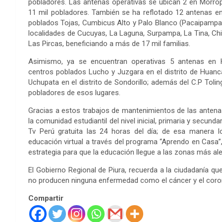
pobladores. Las antenas operativas se ubican 2 en Morro
11 mil pobladores. También se ha reflotado 12 antenas en
poblados Tojas, Cumbicus Alto y Palo Blanco (Pacaipampa); 
localidades de Cucuyas, La Laguna, Surpampa, La Tina, Chir
Las Pircas, beneficiando a más de 17 mil familias.
Asimismo, ya se encuentran operativas 5 antenas en
centros poblados Lucho y Juzgara en el distrito de Hua
Uchupata en el distrito de Sondorillo; además del C.P Tol
pobladores de esos lugares.
Gracias a estos trabajos de mantenimientos de las antenas
la comunidad estudiantil del nivel inicial, primaria y secun
Tv Perú gratuita las 24 horas del día; de esa manera l
educación virtual a través del programa “Aprendo en Casa”
estrategia para que la educación llegue a las zonas más ale
El Gobierno Regional de Piura, recuerda a la ciudadanía que
no producen ninguna enfermedad como el cáncer y el coron
Compartir