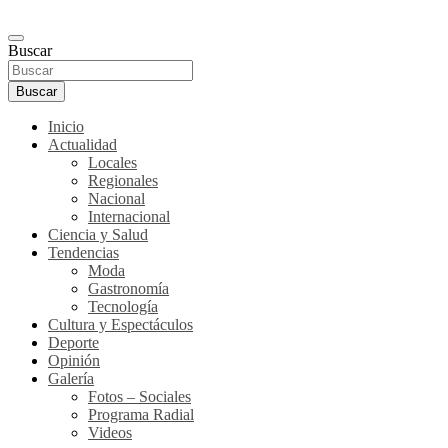
Buscar
Buscar
Inicio
Actualidad
Locales
Regionales
Nacional
Internacional
Ciencia y Salud
Tendencias
Moda
Gastronomía
Tecnología
Cultura y Espectáculos
Deporte
Opinión
Galería
Fotos – Sociales
Programa Radial
Videos