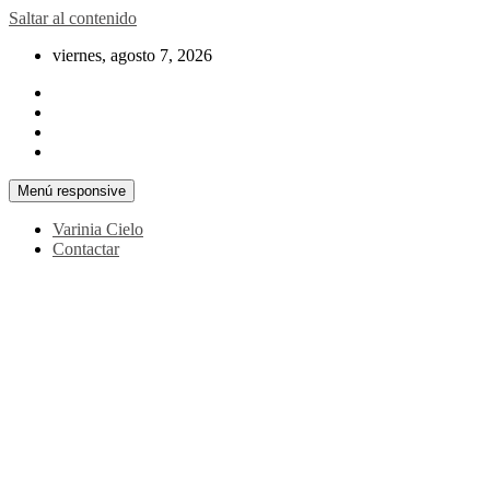
Saltar al contenido
viernes, agosto 7, 2026
Menú responsive
Varinia Cielo
Contactar
La noticia en tus manos
La Voz Perú