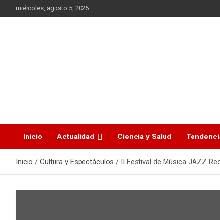
Saltar
miércoles, agosto 5, 2026
al
contenido
La noticia en tus manos
La Voz Perú
Inicio
Actualidad
Ciencia y Salud
Tendenci
Inicio
Cultura y Espectáculos
II Festival de Música JAZZ Rec