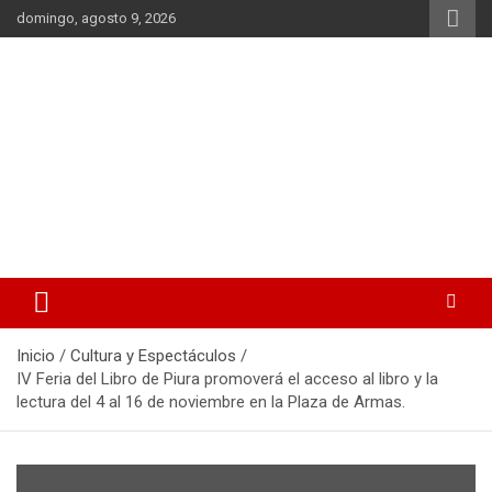
Saltar
domingo, agosto 9, 2026
al
contenido
La noticia en tus manos
La Voz Perú
Inicio
Cultura y Espectáculos
IV Feria del Libro de Piura promoverá el acceso al libro y la
lectura del 4 al 16 de noviembre en la Plaza de Armas.