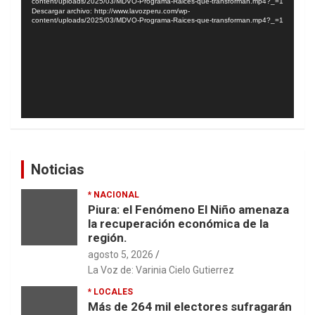
vídeo
content/uploads/2025/03/MDVO-Programa-Raices-que-transforman.mp4?_=1
Descargar archivo: http://www.lavozperu.com/wp-
content/uploads/2025/03/MDVO-Programa-Raices-que-transforman.mp4?_=1
Noticias
* NACIONAL
Piura: el Fenómeno El Niño amenaza
la recuperación económica de la
región.
agosto 5, 2026
La Voz de: Varinia Cielo Gutierrez
* LOCALES
Más de 264 mil electores sufragarán