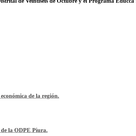
trital de Veintiséis de Octubre y el Programa Educca 
económica de la región.
n de la ODPE Piura.