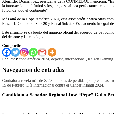
Alejandro Dominguez,
presidente de
la CONMEBOL menciona: “Estam
la innovación en el fútbol y los juegos se alinea perfectamente con nu
fútbol de todo el continente”.
Más allá de la Copa América 2024, esta asociación abarca otras co
Futsal, la Conmebol Sub-20 y Futsal Sub-20. Este acuerdo integral de
Este anuncio se da luego del anuncio oficial del acuerdo de patroc
del deporte y la tecnología.
Compartir
Etiquetas:
copa américa 2024
,
deporte
,
internacional
,
Kaizen Gaming 
Navegación de entradas
Contraloría revela más de S/ 53 millones de pérdidas por presuntas irr
15 de Febrero: Día Internacional contra el Cáncer Infantil 2024.
Candidato a Senador Regional José “Pepe” Gallo Ben