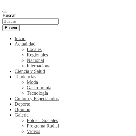
Buscar
Buscar
Inicio
Actualidad
Locales
Regionales
Nacional
Internacional
Ciencia y Salud
Tendencias
Moda
Gastronomía
Tecnología
Cultura y Espectáculos
Deporte
Opinión
Galería
Fotos – Sociales
Programa Radial
Videos