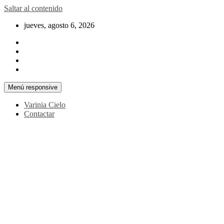
Saltar al contenido
jueves, agosto 6, 2026
Menú responsive
Varinia Cielo
Contactar
La noticia en tus manos
La Voz Perú