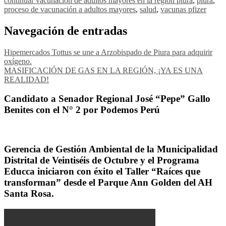
continuar vacunación de adultos mayores en la región piura
,
piura
,
proceso de vacunación a adultos mayores
,
salud
,
vacunas pfizer
Navegación de entradas
Hipemercados Tottus se une a Arzobispado de Piura para adquirir
oxígeno.
MASIFICACIÓN DE GAS EN LA REGIÓN, ¡YA ES UNA
REALIDAD!
Candidato a Senador Regional José “Pepe” Gallo
Benites con el N° 2 por Podemos Perú
Gerencia de Gestión Ambiental de la Municipalidad
Distrital de Veintiséis de Octubre y el Programa
Educca iniciaron con éxito el Taller “Raíces que
transforman” desde el Parque Ann Golden del AH
Santa Rosa.