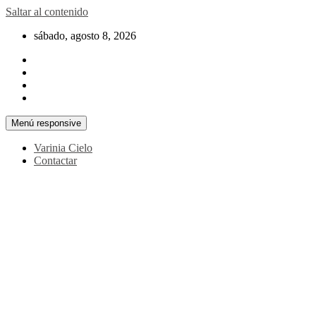
Saltar al contenido
sábado, agosto 8, 2026
Menú responsive
Varinia Cielo
Contactar
La noticia en tus manos
La Voz Perú