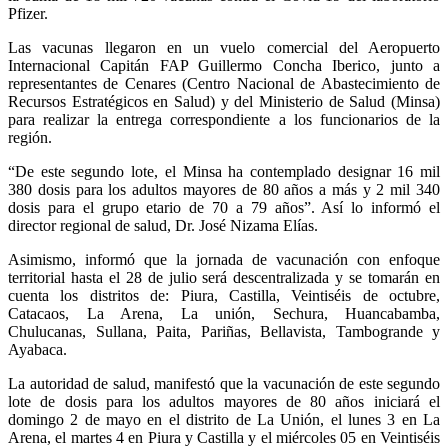
Pfizer.
Las vacunas llegaron en un vuelo comercial del Aeropuerto
Internacional Capitán FAP Guillermo Concha Iberico, junto a
representantes de Cenares (Centro Nacional de Abastecimiento de
Recursos Estratégicos en Salud) y del Ministerio de Salud (Minsa)
para realizar la entrega correspondiente a los funcionarios de la
región.
“De este segundo lote, el Minsa ha contemplado designar 16 mil
380 dosis para los adultos mayores de 80 años a más y 2 mil 340
dosis para el grupo etario de 70 a 79 años”. Así lo informó el
director regional de salud, Dr. José Nizama Elías.
Asimismo, informó que la jornada de vacunación con enfoque
territorial hasta el 28 de julio será descentralizada y se tomarán en
cuenta los distritos de: Piura, Castilla, Veintiséis de octubre,
Catacaos, La Arena, La unión, Sechura, Huancabamba,
Chulucanas, Sullana, Paita, Pariñas, Bellavista, Tambogrande y
Ayabaca.
La autoridad de salud, manifestó que la vacunación de este segundo
lote de dosis para los adultos mayores de 80 años iniciará el
domingo 2 de mayo en el distrito de La Unión, el lunes 3 en La
Arena, el martes 4 en Piura y Castilla y el miércoles 05 en Veintiséis