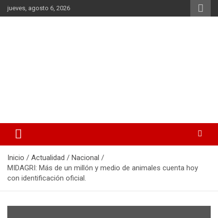
Saltar
jueves, agosto 6, 2026
al
contenido
La noticia en tus manos
La Voz Perú
Inicio
Actualidad
Nacional
MIDAGRI: Más de un millón y medio de animales cuenta hoy
con identificación oficial.