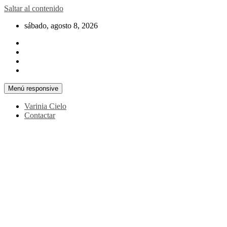
Saltar al contenido
sábado, agosto 8, 2026
Menú responsive
Varinia Cielo
Contactar
La noticia en tus manos
La Voz Perú