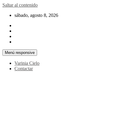
Saltar al contenido
sábado, agosto 8, 2026
Menú responsive
Varinia Cielo
Contactar
La noticia en tus manos
La Voz Perú