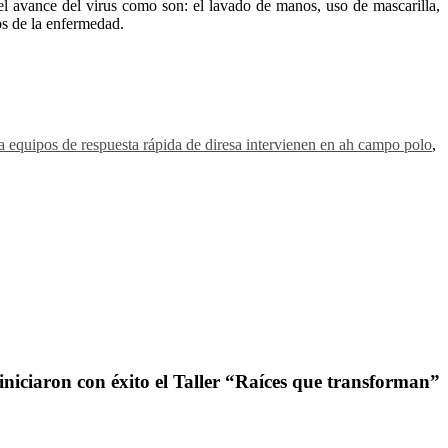
el avance del virus como son: el lavado de manos, uso de mascarilla,
os de la enfermedad.
a equipos de respuesta rápida de diresa intervienen en ah campo polo
,
iniciaron con éxito el Taller “Raíces que transforman”