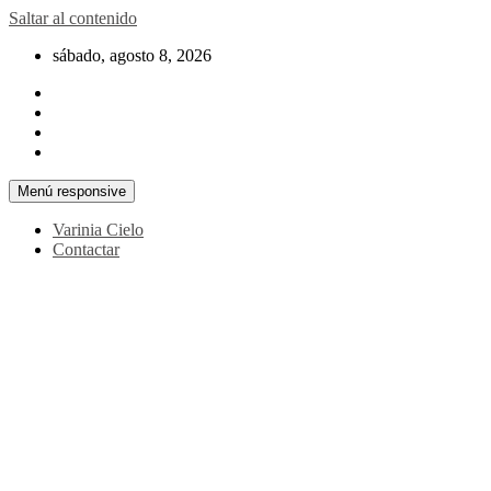
Saltar al contenido
sábado, agosto 8, 2026
Menú responsive
Varinia Cielo
Contactar
La noticia en tus manos
La Voz Perú