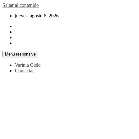
Saltar al contenido
jueves, agosto 6, 2026
Menú responsive
Varinia Cielo
Contactar
La noticia en tus manos
La Voz Perú