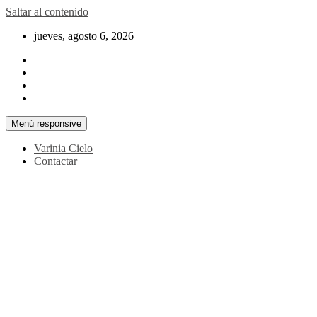
Saltar al contenido
jueves, agosto 6, 2026
Menú responsive
Varinia Cielo
Contactar
La noticia en tus manos
La Voz Perú