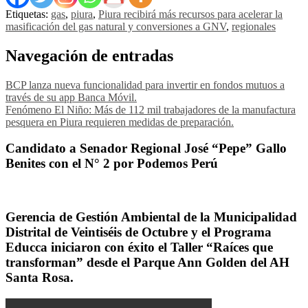
Etiquetas:
gas
,
piura
,
Piura recibirá más recursos para acelerar la
masificación del gas natural y conversiones a GNV
,
regionales
Navegación de entradas
BCP lanza nueva funcionalidad para invertir en fondos mutuos a
través de su app Banca Móvil.
Fenómeno El Niño: Más de 112 mil trabajadores de la manufactura
pesquera en Piura requieren medidas de preparación.
Candidato a Senador Regional José “Pepe” Gallo
Benites con el N° 2 por Podemos Perú
Gerencia de Gestión Ambiental de la Municipalidad
Distrital de Veintiséis de Octubre y el Programa
Educca iniciaron con éxito el Taller “Raíces que
transforman” desde el Parque Ann Golden del AH
Santa Rosa.